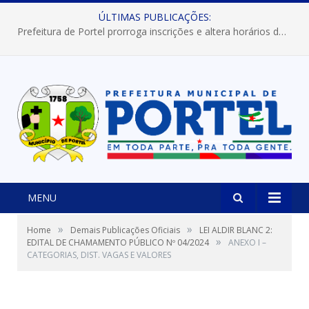
ÚLTIMAS PUBLICAÇÕES:
Prefeitura de Portel prorroga inscrições e altera horários dos concursos “Musa” e “Miss Mix Verão 2026”
MENU
»
»
Home
Demais Publicações Oficiais
LEI ALDIR BLANC 2:
»
EDITAL DE CHAMAMENTO PÚBLICO Nº 04/2024
ANEXO I –
CATEGORIAS, DIST. VAGAS E VALORES