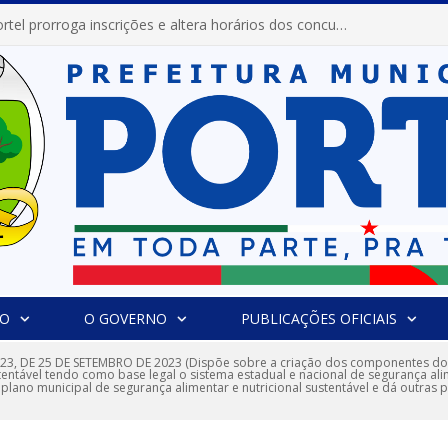
Prefeitura de Portel prorroga inscrições e altera horários dos concursos “Musa” e “Miss Mix Verão 2026”
IO
O GOVERNO
PUBLICAÇÕES OFICIAIS
023, DE 25 DE SETEMBRO DE 2023 (Dispõe sobre a criação dos componentes do 
tentável tendo como base legal o sistema estadual e nacional de segurança alim
ano municipal de segurança alimentar e nutricional sustentável e dá outras p