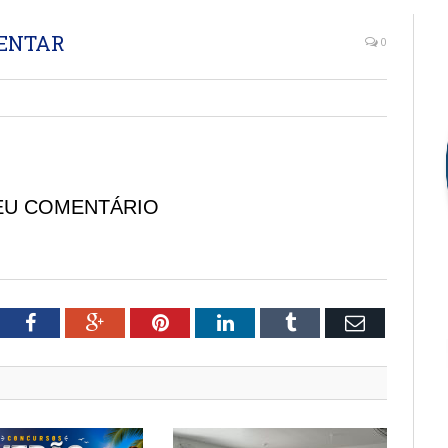
MENTAR
0
EU COMENTÁRIO
tter
Facebook
Google+
Pinterest
LinkedIn
Tumblr
Email