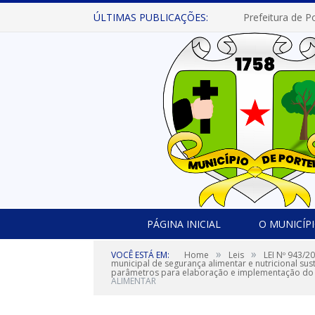
ÚLTIMAS PUBLICAÇÕES:
PÁGINA INICIAL
O MUNICÍP
»
»
VOCÊ ESTÁ EM:
Home
Leis
LEI Nº 943/2
municipal de segurança alimentar e nutricional sus
parâmetros para elaboração e implementação do pl
ALIMENTAR