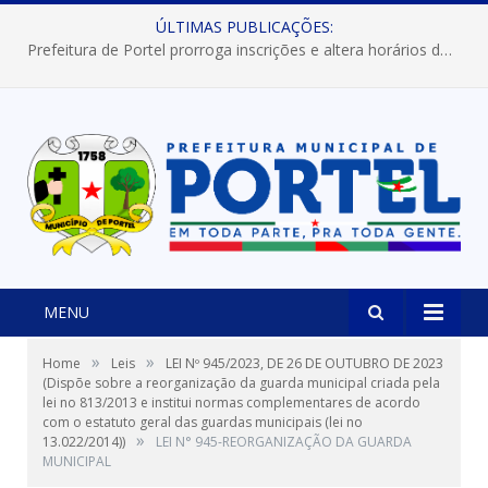
ÚLTIMAS PUBLICAÇÕES:
Prefeitura de Portel prorroga inscrições e altera horários dos concursos “Musa” e “Miss Mix Verão 2026”
MENU
»
»
Home
Leis
LEI Nº 945/2023, DE 26 DE OUTUBRO DE 2023
(Dispõe sobre a reorganização da guarda municipal criada pela
lei no 813/2013 e institui normas complementares de acordo
com o estatuto geral das guardas municipais (lei no
»
13.022/2014))
LEI N° 945-REORGANIZAÇÃO DA GUARDA
MUNICIPAL