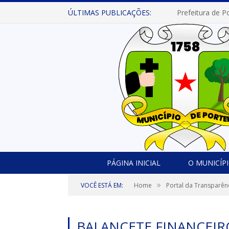
ÚLTIMAS PUBLICAÇÕES:
PÁGINA INICIAL
O MUNICÍP
»
VOCÊ ESTÁ EM:
Home
Portal da Transparên
BALANCETE FINANCEIR