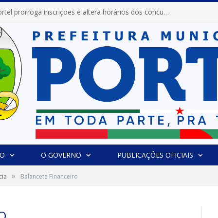
Prefeitura de Portel abre inscrições para concursos que elegerão os destaques do Verão 2026
IO
O GOVERNO
PUBLICAÇÕES OFICIAIS
»
cia
Balancete Financeiro
O