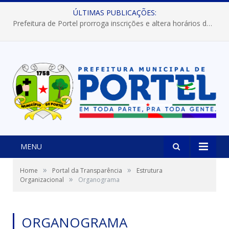
ÚLTIMAS PUBLICAÇÕES:
Prefeitura de Portel prorroga inscrições e altera horários dos concursos “Musa” e “Miss Mix Verão 2026”
MENU
»
»
Home
Portal da Transparência
Estrutura
»
Organizacional
Organograma
ORGANOGRAMA