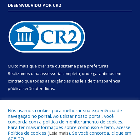
DESENVOLVIDO POR CR2
Muito mais que
criar site
ou
sistema para prefeituras
!
Realizamos uma
assessoria
completa, onde garantimos em
contrato que todas as exigências das
leis de transparência
pública
serão atendidas.
Conheça o
PNTP
e o
Radar da Transparência Pública
Nós usamos cookies para melhorar sua experiência de
navegação no portal. Ao utilizar nosso portal, você
concorda com a política de monitoramento de cookies.
Para ter mais informações sobre como isso é feito, acesse
Política de cookies (
Leia mais
). Se você concorda, clique em
Todos os direitos reservados a Prefeitura Municipal de Portel.
ACEITO.