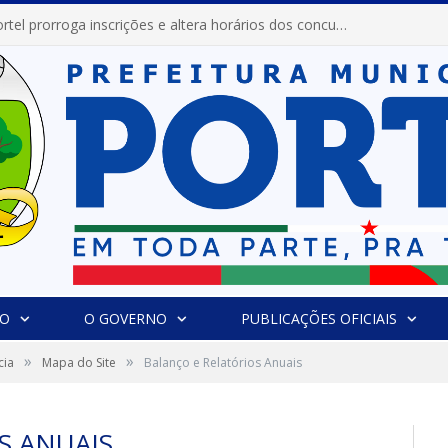
Prefeitura de Portel prorroga inscrições e altera horários dos concursos “Musa” e “Miss Mix Verão 2026”
IO
O GOVERNO
PUBLICAÇÕES OFICIAIS
»
»
cia
Mapa do Site
Balanço e Relatórios Anuais
S ANUAIS