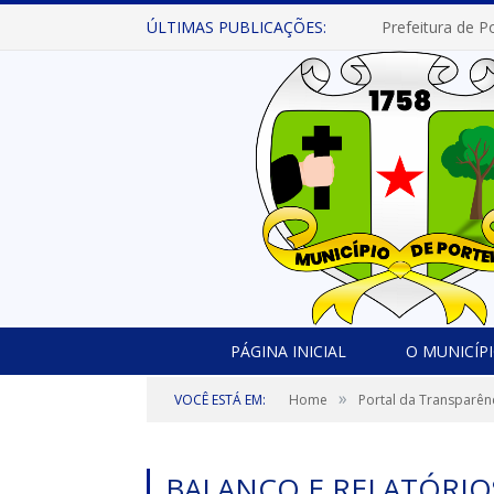
ÚLTIMAS PUBLICAÇÕES:
PÁGINA INICIAL
O MUNICÍP
»
VOCÊ ESTÁ EM:
Home
Portal da Transparên
BALANÇO E RELATÓRIO