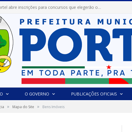
Prefeitura de Portel abre inscrições para concursos que elegerão os destaques do Verão 2026
IO
O GOVERNO
PUBLICAÇÕES OFICIAIS
»
»
cia
Mapa do Site
Bens Imóveis