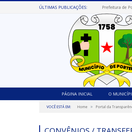
ÚLTIMAS PUBLICAÇÕES:
PÁGINA INICIAL
O MUNICÍP
»
VOCÊ ESTÁ EM:
Home
Portal da Transparên
CONVÊNIOS / TRANSFE