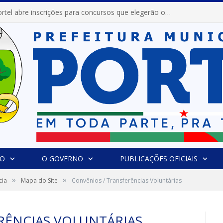
Prefeitura de Portel abre inscrições para concursos que elegerão os destaques do Verão 2026
IO
O GOVERNO
PUBLICAÇÕES OFICIAIS
»
»
cia
Mapa do Site
Convênios / Transferências Voluntárias
RÊNCIAS VOLUNTÁRIAS