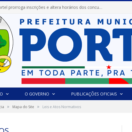
Prefeitura de Portel prorroga inscrições e altera horários dos concursos “Musa” e “Miss Mix Verão 2026”
IO
O GOVERNO
PUBLICAÇÕES OFICIAIS
»
»
cia
Mapa do Site
Leis e Atos Normativos
VOS