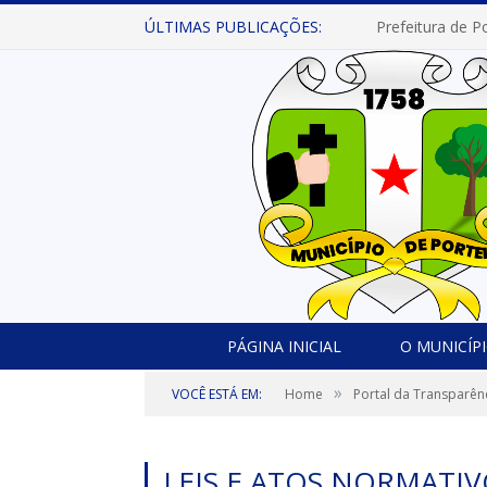
ÚLTIMAS PUBLICAÇÕES:
PÁGINA INICIAL
O MUNICÍP
»
VOCÊ ESTÁ EM:
Home
Portal da Transparên
LEIS E ATOS NORMATI