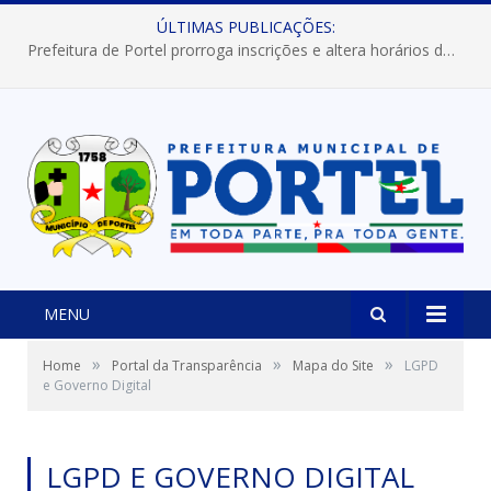
ÚLTIMAS PUBLICAÇÕES:
Prefeitura de Portel prorroga inscrições e altera horários dos concursos “Musa” e “Miss Mix Verão 2026”
MENU
»
»
»
Home
Portal da Transparência
Mapa do Site
LGPD
e Governo Digital
LGPD E GOVERNO DIGITAL