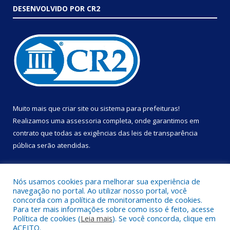
DESENVOLVIDO POR CR2
Muito mais que
criar site
ou
sistema para prefeituras
!
Realizamos uma
assessoria
completa, onde garantimos em
contrato que todas as exigências das
leis de transparência
pública
serão atendidas.
Conheça o
PNTP
e o
Radar da Transparência Pública
Nós usamos cookies para melhorar sua experiência de
navegação no portal. Ao utilizar nosso portal, você
concorda com a política de monitoramento de cookies.
Para ter mais informações sobre como isso é feito, acesse
Política de cookies (
Leia mais
). Se você concorda, clique em
Todos os direitos reservados a Prefeitura Municipal de Portel.
ACEITO.