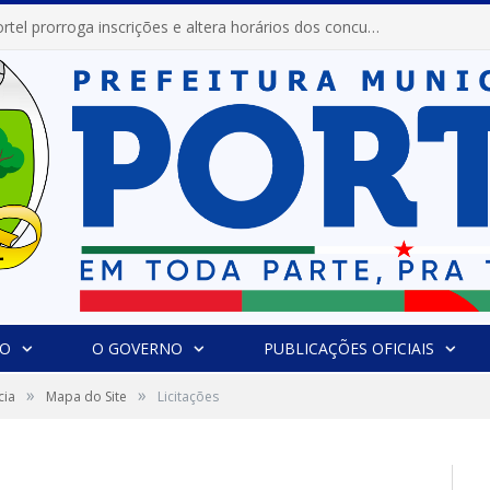
Prefeitura de Portel prorroga inscrições e altera horários dos concursos “Musa” e “Miss Mix Verão 2026”
IO
O GOVERNO
PUBLICAÇÕES OFICIAIS
»
»
cia
Mapa do Site
Licitações