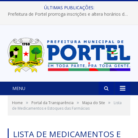
ÚLTIMAS PUBLICAÇÕES:
Prefeitura de Portel prorroga inscrições e altera horários dos concursos “Musa” e “Miss Mix Verão 2026”
MENU
»
»
»
Home
Portal da Transparência
Mapa do Site
Lista
de Medicamentos e Estoques das Farmácias
LISTA DE MEDICAMENTOS E