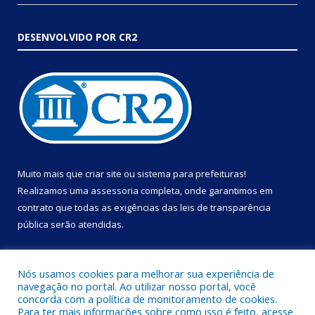
DESENVOLVIDO POR CR2
Muito mais que
criar site
ou
sistema para prefeituras
!
Realizamos uma
assessoria
completa, onde garantimos em
contrato que todas as exigências das
leis de transparência
pública
serão atendidas.
Conheça o
PNTP
e o
Radar da Transparência Pública
Nós usamos cookies para melhorar sua experiência de
navegação no portal. Ao utilizar nosso portal, você
concorda com a política de monitoramento de cookies.
Para ter mais informações sobre como isso é feito, acesse