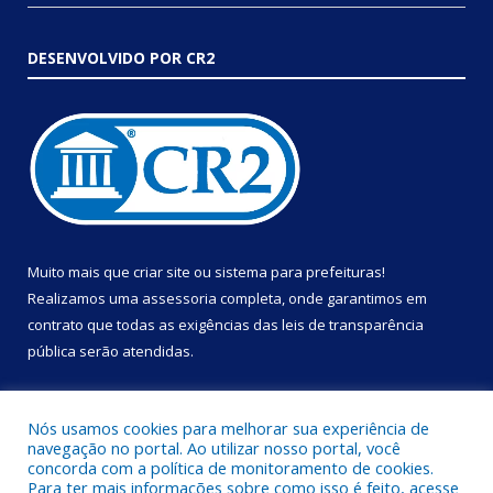
DESENVOLVIDO POR CR2
Muito mais que
criar site
ou
sistema para prefeituras
!
Realizamos uma
assessoria
completa, onde garantimos em
contrato que todas as exigências das
leis de transparência
pública
serão atendidas.
Conheça o
PNTP
e o
Radar da Transparência Pública
Nós usamos cookies para melhorar sua experiência de
navegação no portal. Ao utilizar nosso portal, você
concorda com a política de monitoramento de cookies.
Para ter mais informações sobre como isso é feito, acesse