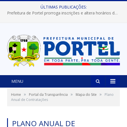
ÚLTIMAS PUBLICAÇÕES:
Prefeitura de Portel prorroga inscrições e altera horários dos concursos “Musa” e “Miss Mix Verão 2026”
MENU
»
»
»
Home
Portal da Transparência
Mapa do Site
Plano
Anual de Contratações
PLANO ANUAL DE