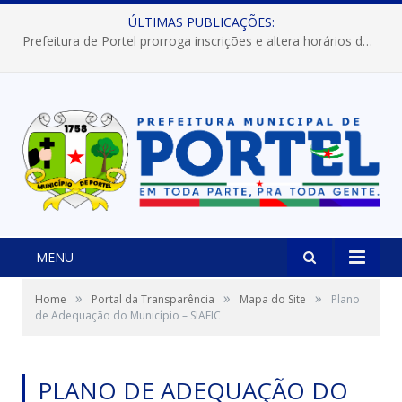
ÚLTIMAS PUBLICAÇÕES:
Prefeitura de Portel prorroga inscrições e altera horários dos concursos “Musa” e “Miss Mix Verão 2026”
MENU
»
»
»
Home
Portal da Transparência
Mapa do Site
Plano
de Adequação do Município – SIAFIC
PLANO DE ADEQUAÇÃO DO