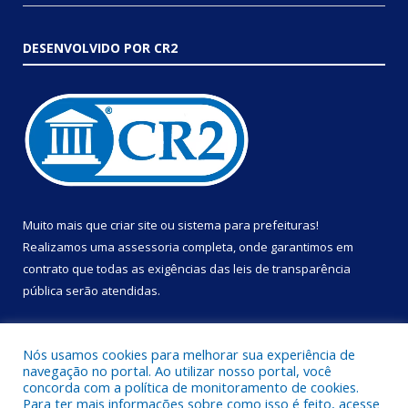
DESENVOLVIDO POR CR2
Muito mais que
criar site
ou
sistema para prefeituras
!
Realizamos uma
assessoria
completa, onde garantimos em
contrato que todas as exigências das
leis de transparência
pública
serão atendidas.
Conheça o
PNTP
e o
Radar da Transparência Pública
Nós usamos cookies para melhorar sua experiência de
navegação no portal. Ao utilizar nosso portal, você
concorda com a política de monitoramento de cookies.
Para ter mais informações sobre como isso é feito, acesse