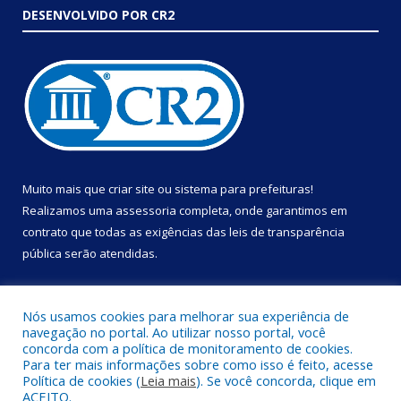
DESENVOLVIDO POR CR2
Muito mais que
criar site
ou
sistema para prefeituras
!
Realizamos uma
assessoria
completa, onde garantimos em
contrato que todas as exigências das
leis de transparência
pública
serão atendidas.
Conheça o
PNTP
e o
Radar da Transparência Pública
Nós usamos cookies para melhorar sua experiência de
navegação no portal. Ao utilizar nosso portal, você
concorda com a política de monitoramento de cookies.
Para ter mais informações sobre como isso é feito, acesse
Política de cookies (
Leia mais
). Se você concorda, clique em
Todos os direitos reservados a Prefeitura Municipal de Portel.
ACEITO.