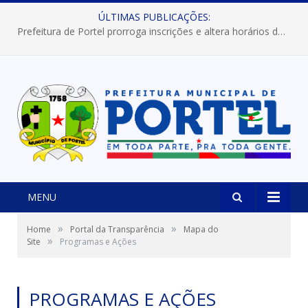
ÚLTIMAS PUBLICAÇÕES:
Prefeitura de Portel prorroga inscrições e altera horários dos concursos “Musa” e “Miss Mix Verão 2026”
MENU
»
»
Home
Portal da Transparência
Mapa do
»
Site
Programas e Ações
PROGRAMAS E AÇÕES