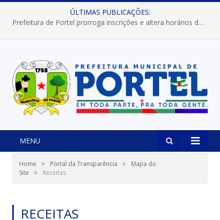
ÚLTIMAS PUBLICAÇÕES:
Prefeitura de Portel prorroga inscrições e altera horários dos concursos “Musa” e “Miss Mix Verão 2026”
MENU
»
»
Home
Portal da Transparência
Mapa do
»
Site
Receitas
RECEITAS