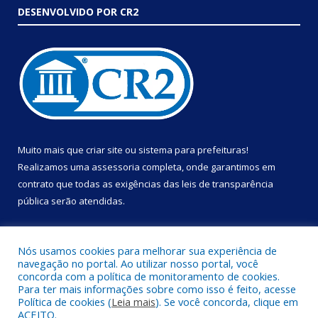
DESENVOLVIDO POR CR2
Muito mais que
criar site
ou
sistema para prefeituras
!
Realizamos uma
assessoria
completa, onde garantimos em
contrato que todas as exigências das
leis de transparência
pública
serão atendidas.
Conheça o
PNTP
e o
Radar da Transparência Pública
Nós usamos cookies para melhorar sua experiência de
navegação no portal. Ao utilizar nosso portal, você
concorda com a política de monitoramento de cookies.
Para ter mais informações sobre como isso é feito, acesse
Política de cookies (
Leia mais
). Se você concorda, clique em
Todos os direitos reservados a Prefeitura Municipal de Portel.
ACEITO.