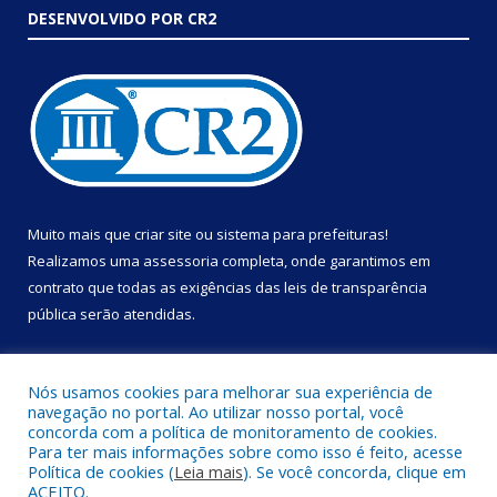
DESENVOLVIDO POR CR2
Muito mais que
criar site
ou
sistema para prefeituras
!
Realizamos uma
assessoria
completa, onde garantimos em
contrato que todas as exigências das
leis de transparência
pública
serão atendidas.
Conheça o
PNTP
e o
Radar da Transparência Pública
Nós usamos cookies para melhorar sua experiência de
navegação no portal. Ao utilizar nosso portal, você
concorda com a política de monitoramento de cookies.
Para ter mais informações sobre como isso é feito, acesse
Política de cookies (
Leia mais
). Se você concorda, clique em
Todos os direitos reservados a Prefeitura Municipal de Portel.
ACEITO.