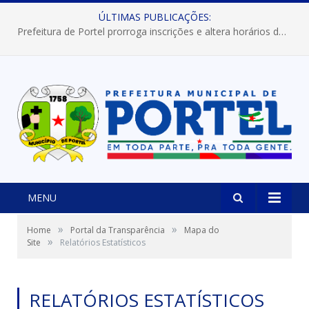
ÚLTIMAS PUBLICAÇÕES:
Prefeitura de Portel prorroga inscrições e altera horários dos concursos “Musa” e “Miss Mix Verão 2026”
MENU
»
»
Home
Portal da Transparência
Mapa do
»
Site
Relatórios Estatísticos
RELATÓRIOS ESTATÍSTICOS