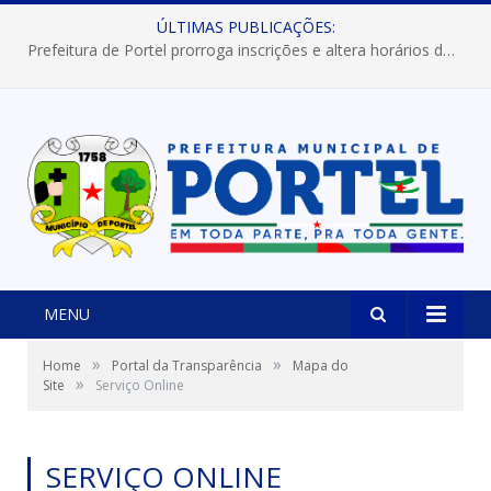
ÚLTIMAS PUBLICAÇÕES:
Prefeitura de Portel prorroga inscrições e altera horários dos concursos “Musa” e “Miss Mix Verão 2026”
MENU
»
»
Home
Portal da Transparência
Mapa do
»
Site
Serviço Online
SERVIÇO ONLINE