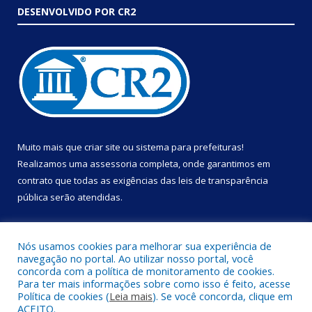
DESENVOLVIDO POR CR2
Muito mais que
criar site
ou
sistema para prefeituras
!
Realizamos uma
assessoria
completa, onde garantimos em
contrato que todas as exigências das
leis de transparência
pública
serão atendidas.
Conheça o
PNTP
e o
Radar da Transparência Pública
Nós usamos cookies para melhorar sua experiência de
navegação no portal. Ao utilizar nosso portal, você
concorda com a política de monitoramento de cookies.
Para ter mais informações sobre como isso é feito, acesse
Política de cookies (
Leia mais
). Se você concorda, clique em
Todos os direitos reservados a Prefeitura Municipal de Portel.
ACEITO.