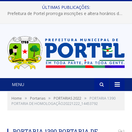
ÚLTIMAS PUBLICAÇÕES:
Prefeitura de Portel prorroga inscrições e altera horários dos concursos “Musa” e “Miss Mix Verão 2026”
MENU
»
»
»
Home
Portarias
PORTARIAS 2022
PORTARIA 1390
PORTARIA DE HOMOLOGAÇÃO20221222_14453792
PORTARIA 1390 PORTARIA DE
0