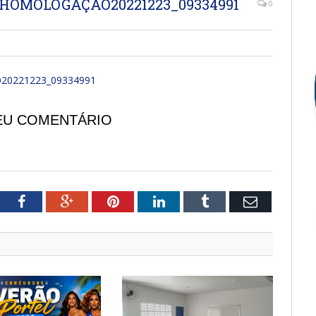
 HOMOLOGAÇÃO20221223_09334991
0
20221223_09334991
EU COMENTÁRIO
tter
Facebook
Google+
Pinterest
LinkedIn
Tumblr
Email