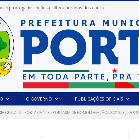
Prefeitura de Portel abre inscrições para concursos que elegerão os destaques do Verão 2026
IO
O GOVERNO
PUBLICAÇÕES OFICIAIS
»
IAS 2022
PORTARIA 1435 PORTARIA DE HOMOLOGAÇÃO20221223_09334