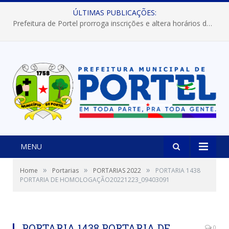
ÚLTIMAS PUBLICAÇÕES:
Prefeitura de Portel prorroga inscrições e altera horários dos concursos “Musa” e “Miss Mix Verão 2026”
MENU
»
»
»
Home
Portarias
PORTARIAS 2022
PORTARIA 1438
PORTARIA DE HOMOLOGAÇÃO20221223_09403091
PORTARIA 1438 PORTARIA DE
0