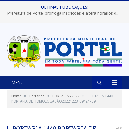
ÚLTIMAS PUBLICAÇÕES:
Prefeitura de Portel prorroga inscrições e altera horários dos concursos “Musa” e “Miss Mix Verão 2026”
MENU
»
»
»
Home
Portarias
PORTARIAS 2022
PORTARIA 1440
PORTARIA DE HOMOLOGAÇÃO20221223_09424759
PORTARIA 1440 PORTARIA DE
0