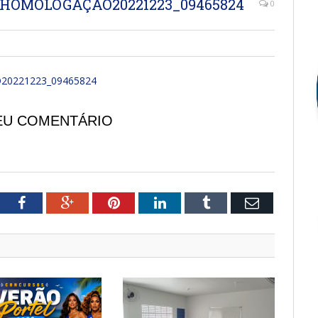
 HOMOLOGAÇÃO20221223_09465824
0
20221223_09465824
EU COMENTÁRIO
tter
Facebook
Google+
Pinterest
LinkedIn
Tumblr
Email