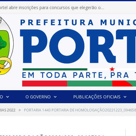
Prefeitura de Portel abre inscrições para concursos que elegerão os destaques do Verão 2026
IO
O GOVERNO
PUBLICAÇÕES OFICIAIS
»
IAS 2022
PORTARIA 1443 PORTARIA DE HOMOLOGAÇÃO20221223_09465