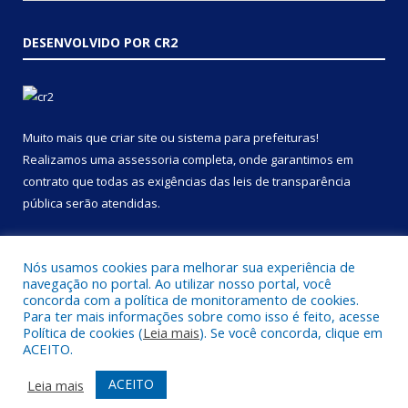
DESENVOLVIDO POR CR2
Muito mais que
criar site
ou
sistema para prefeituras
!
Realizamos uma
assessoria
completa, onde garantimos em
contrato que todas as exigências das
leis de transparência
pública
serão atendidas.
Conheça o
PNTP
e o
Radar da Transparência Pública
Nós usamos cookies para melhorar sua experiência de
navegação no portal. Ao utilizar nosso portal, você
concorda com a política de monitoramento de cookies.
Para ter mais informações sobre como isso é feito, acesse
Política de cookies (
Leia mais
). Se você concorda, clique em
Todos os direitos reservados a Prefeitura Municipal de Portel.
ACEITO.
Mapa do Site
Acessar Área Administrativa
ACEITO
Leia mais
Acessar Webmail