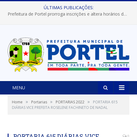
ÚLTIMAS PUBLICAÇÕES:
Prefeitura de Portel prorroga inscrições e altera horários dos concursos “Musa” e “Miss Mix Verão 2026”
MENU
»
»
»
Home
Portarias
PORTARIAS 2022
PORTARIA 615
DIÁRIAS VICE PREFEITA ROSELENE FACHINETO DE NADAL
PORTARIA 615 DIÁRIAS VICE
0