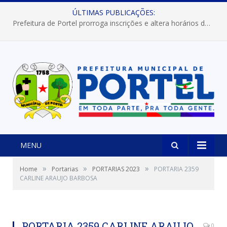
ÚLTIMAS PUBLICAÇÕES:
Prefeitura de Portel prorroga inscrições e altera horários dos concursos “Musa” e “Miss Mix Verão 2026”
MENU
»
»
»
Home
Portarias
PORTARIAS 2023
PORTARIA 2359
CARLINE ARAUJO BARBOSA
PORTARIA 2359 CARLINE ARAUJO
0