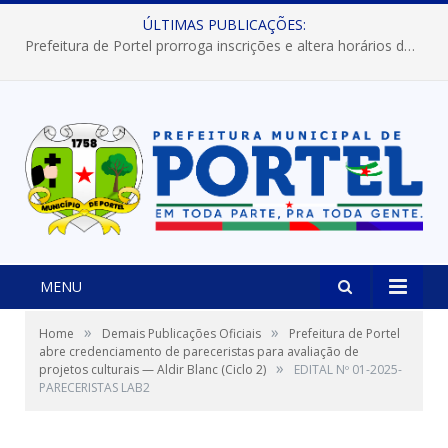
ÚLTIMAS PUBLICAÇÕES:
Prefeitura de Portel prorroga inscrições e altera horários dos concursos “Musa” e “Miss Mix Verão 2026”
MENU
»
»
Home
Demais Publicações Oficiais
Prefeitura de Portel
abre credenciamento de pareceristas para avaliação de
»
projetos culturais — Aldir Blanc (Ciclo 2)
EDITAL Nº 01-2025-
PARECERISTAS LAB2