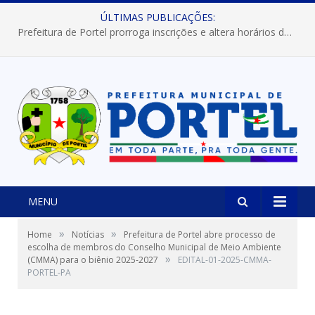
ÚLTIMAS PUBLICAÇÕES:
Prefeitura de Portel prorroga inscrições e altera horários dos concursos “Musa” e “Miss Mix Verão 2026”
MENU
»
»
Home
Notícias
Prefeitura de Portel abre processo de
escolha de membros do Conselho Municipal de Meio Ambiente
»
(CMMA) para o biênio 2025-2027
EDITAL-01-2025-CMMA-
PORTEL-PA