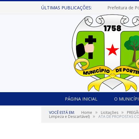
ÚLTIMAS PUBLICAÇÕES:
PÁGINA INICIAL
O MUNICÍP
»
»
VOCÊ ESTÁ EM:
Home
Licitações
PREGÃO
»
Limpeza e Descartável)
ATA DE PROPOSTAS COP