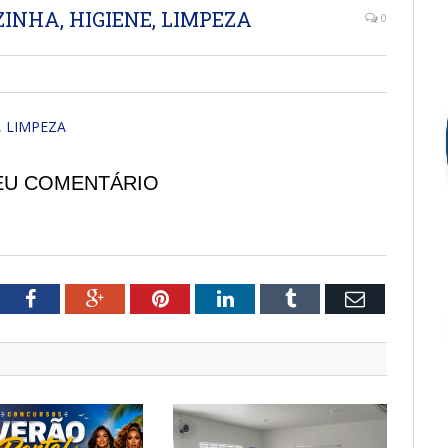
ZINHA, HIGIENE, LIMPEZA
0
, LIMPEZA
EU COMENTÁRIO
tter
Facebook
Google+
Pinterest
LinkedIn
Tumblr
Email