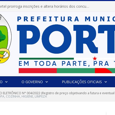
Prefeitura de Portel prorroga inscrições e altera horários dos concursos “Musa” e “Miss Mix Verão 2026”
IO
O GOVERNO
PUBLICAÇÕES OFICIAIS
 ELETRÔNICO N° 004/2022 (Registro de preço objetivando a futura e eventual a
A, COZINHA, HIGIENE, LIMPEZA