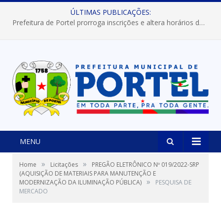
ÚLTIMAS PUBLICAÇÕES:
Prefeitura de Portel prorroga inscrições e altera horários dos concursos “Musa” e “Miss Mix Verão 2026”
MENU
»
»
Home
Licitações
PREGÃO ELETRÔNICO Nº 019/2022-SRP
(AQUISIÇÃO DE MATERIAIS PARA MANUTENÇÃO E
»
MODERNIZAÇÃO DA ILUMINAÇÃO PÚBLICA)
PESQUISA DE
MERCADO