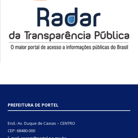
PREFEITURA DE PORTEL
End.: Av. Duque de Caxias – CENTRO
CEP: 68480-000
E-mail: ascom@portel.pa.gov.br