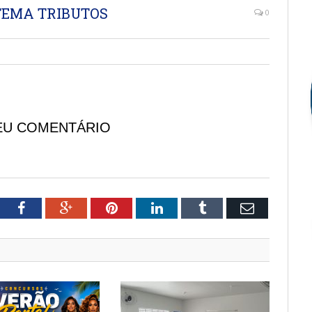
TEMA TRIBUTOS
0
EU COMENTÁRIO
tter
Facebook
Google+
Pinterest
LinkedIn
Tumblr
Email