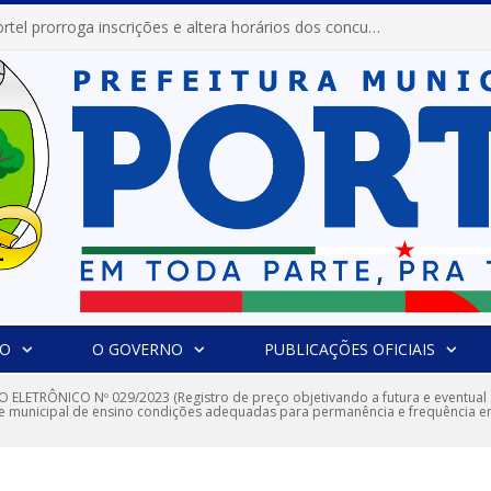
Prefeitura de Portel prorroga inscrições e altera horários dos concursos “Musa” e “Miss Mix Verão 2026”
IO
O GOVERNO
PUBLICAÇÕES OFICIAIS
 ELETRÔNICO Nº 029/2023 (Registro de preço objetivando a futura e eventual 
de municipal de ensino condições adequadas para permanência e frequência em