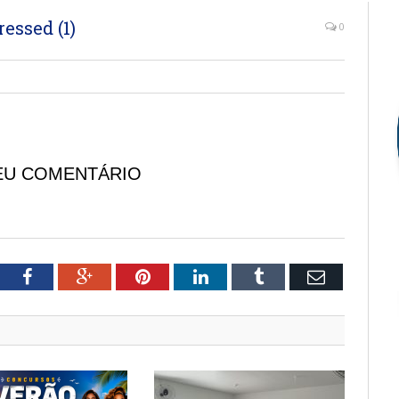
ssed (1)
0
EU COMENTÁRIO
tter
Facebook
Google+
Pinterest
LinkedIn
Tumblr
Email