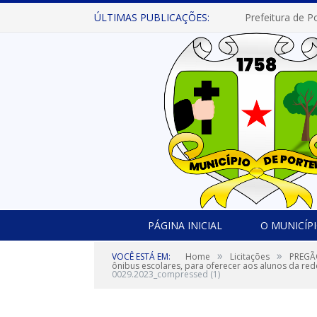
ÚLTIMAS PUBLICAÇÕES:
PÁGINA INICIAL
O MUNICÍP
»
»
VOCÊ ESTÁ EM:
Home
Licitações
PREGÃO
ônibus escolares, para oferecer aos alunos da re
0029.2023_compressed (1)