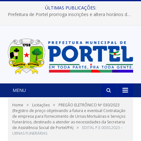
ÚLTIMAS PUBLICAÇÕES:
Prefeitura de Portel prorroga inscrições e altera horários dos concursos “Musa” e “Miss Mix Verão 2026”
MENU
»
»
Home
Licitações
PREGÃO ELETRÔNICO Nº 030/2023
(Registro de preço objetivando a futura e eventual Contratação
de empresa para fornecimento de Urnas Mortuárias e Serviços
Funerários, destinado a atender as necessidades da Secretaria
»
de Assistência Social de Portel/PA)
EDITAL P.E 0030.2023 –
URNAS FUNERÁRIAS