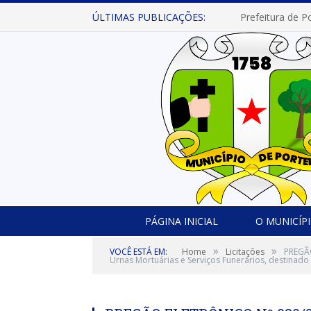
ÚLTIMAS PUBLICAÇÕES:
PÁGINA INICIAL
O MUNICÍP
»
»
VOCÊ ESTÁ EM:
Home
Licitações
PREGÃO
Urnas Mortuárias e Serviços Funerários, destinado 