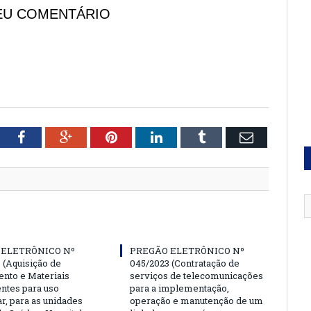
EU COMENTÁRIO
tter
Facebook
Google+
Pinterest
LinkedIn
Tumblr
Email
 ELETRÔNICO Nº
PREGÃO ELETRÔNICO Nº
 (Aquisição de
045/2023 (Contratação de
nto e Materiais
serviços de telecomunicações
tes para uso
para a implementação,
r, para as unidades
operação e manutenção de um