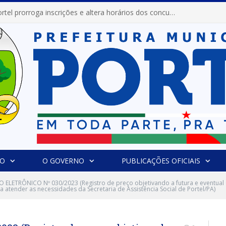
Prefeitura de Portel prorroga inscrições e altera horários dos concursos “Musa” e “Miss Mix Verão 2026”
IO
O GOVERNO
PUBLICAÇÕES OFICIAIS
 ELETRÔNICO Nº 030/2023 (Registro de preço objetivando a futura e eventua
a atender as necessidades da Secretaria de Assistência Social de Portel/PA)