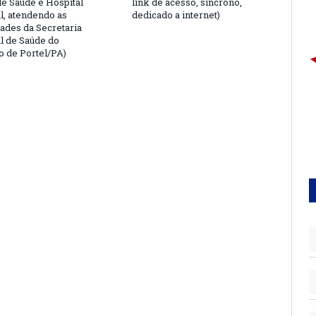
de Saúde e Hospital
link de acesso, síncrono,
l, atendendo as
dedicado a internet)
ades da Secretaria
l de Saúde do
o de Portel/PA)