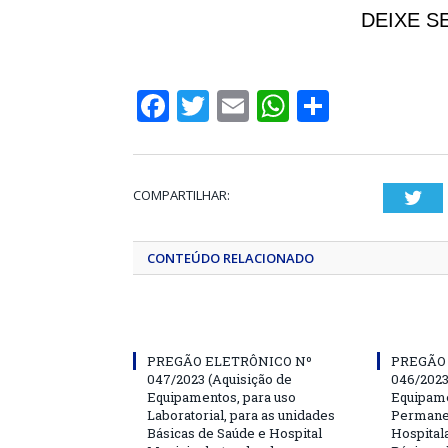
DEIXE S
Facebook
Twitter
Email
WhatsApp
Share
COMPARTILHAR:
Twi
CONTEÚDO RELACIONADO
PREGÃO ELETRÔNICO Nº
PREGÃO
047/2023 (Aquisição de
046/2023
Equipamentos, para uso
Equipame
Laboratorial, para as unidades
Permanen
Básicas de Saúde e Hospital
Hospitala