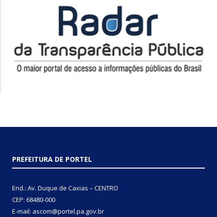
PREFEITURA DE PORTEL
End.: Av. Duque de Caxias – CENTRO
CEP: 68480-000
E-mail: ascom@portel.pa.gov.br