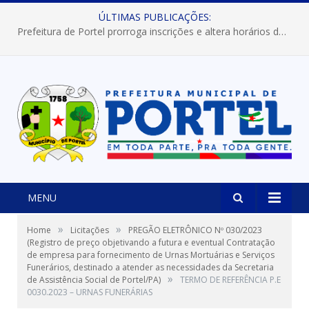
ÚLTIMAS PUBLICAÇÕES:
Prefeitura de Portel prorroga inscrições e altera horários dos concursos “Musa” e “Miss Mix Verão 2026”
MENU
»
»
Home
Licitações
PREGÃO ELETRÔNICO Nº 030/2023
(Registro de preço objetivando a futura e eventual Contratação
de empresa para fornecimento de Urnas Mortuárias e Serviços
Funerários, destinado a atender as necessidades da Secretaria
»
de Assistência Social de Portel/PA)
TERMO DE REFERÊNCIA P.E
0030.2023 – URNAS FUNERÁRIAS