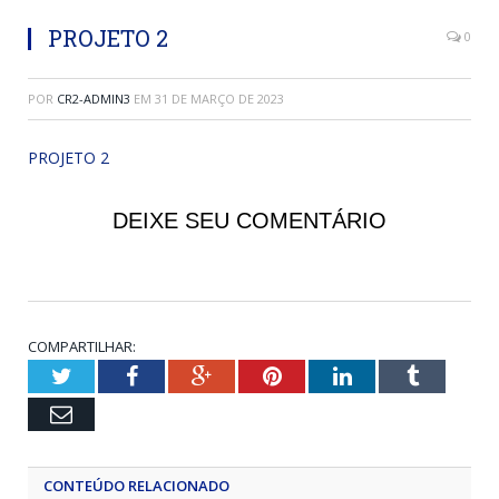
PROJETO 2
0
POR
CR2-ADMIN3
EM
31 DE MARÇO DE 2023
PROJETO 2
DEIXE SEU COMENTÁRIO
COMPARTILHAR:
Twitter
Facebook
Google+
Pinterest
LinkedIn
Tumblr
Email
CONTEÚDO RELACIONADO