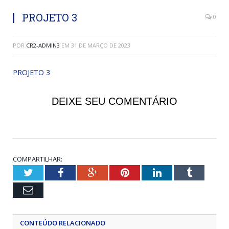
PROJETO 3
0
POR
CR2-ADMIN3
EM
31 DE MARÇO DE 2023
PROJETO 3
DEIXE SEU COMENTÁRIO
COMPARTILHAR:
Twitter
Facebook
Google+
Pinterest
LinkedIn
Tumblr
Email
CONTEÚDO RELACIONADO