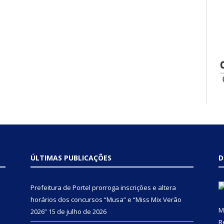
ÚLTIMAS PUBLICAÇÕES
D
Prefeitura de Portel prorroga inscrições e altera
horários dos concursos “Musa” e “Miss Mix Verão
M
2026”
15 de julho de 2026
R