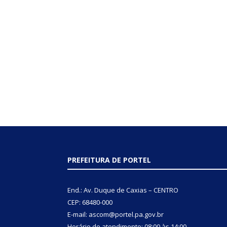
PREFEITURA DE PORTEL
End.: Av. Duque de Caxias – CENTRO
CEP: 68480-000
E-mail: ascom@portel.pa.gov.br
Horário de atendimento: 08:00 às 14:00