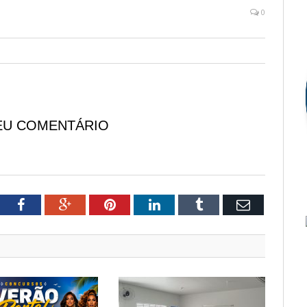
0
EU COMENTÁRIO
tter
Facebook
Google+
Pinterest
LinkedIn
Tumblr
Email