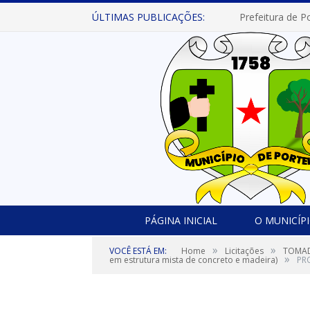
ÚLTIMAS PUBLICAÇÕES:
PÁGINA INICIAL
O MUNICÍP
»
»
VOCÊ ESTÁ EM:
Home
Licitações
TOMADA
»
em estrutura mista de concreto e madeira)
PR