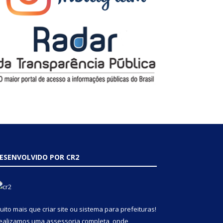
ESENVOLVIDO POR CR2
uito mais que
criar site
ou
sistema para prefeituras
!
ealizamos uma
assessoria
completa, onde