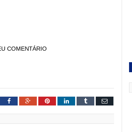
EU COMENTÁRIO
tter
Facebook
Google+
Pinterest
LinkedIn
Tumblr
Email