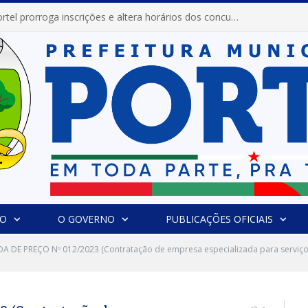
Prefeitura de Portel prorroga inscrições e altera horários dos concursos “Musa” e “Miss Mix Verão 2026”
IO
O GOVERNO
PUBLICAÇÕES OFICIAIS
 DE PREÇO Nº 012/2023 (Contratação de empresa especializada para serviços