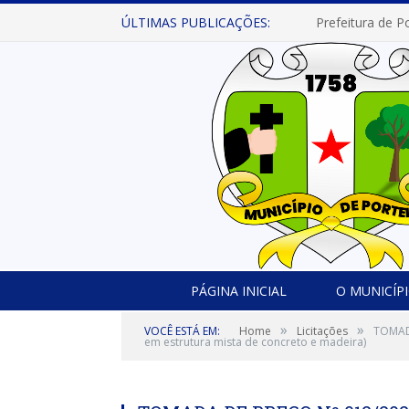
ÚLTIMAS PUBLICAÇÕES:
PÁGINA INICIAL
O MUNICÍP
»
»
VOCÊ ESTÁ EM:
Home
Licitações
TOMADA
em estrutura mista de concreto e madeira)