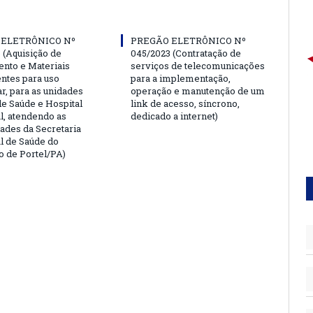
 ELETRÔNICO Nº
PREGÃO ELETRÔNICO Nº
 (Aquisição de
045/2023 (Contratação de
nto e Materiais
serviços de telecomunicações
tes para uso
para a implementação,
r, para as unidades
operação e manutenção de um
de Saúde e Hospital
link de acesso, síncrono,
l, atendendo as
dedicado a internet)
ades da Secretaria
l de Saúde do
o de Portel/PA)