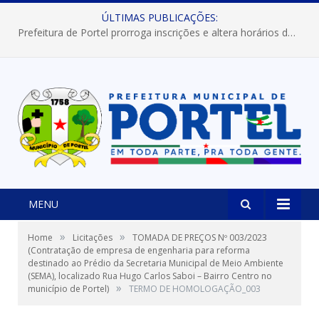
ÚLTIMAS PUBLICAÇÕES:
Prefeitura de Portel prorroga inscrições e altera horários dos concursos “Musa” e “Miss Mix Verão 2026”
MENU
»
»
Home
Licitações
TOMADA DE PREÇOS Nº 003/2023
(Contratação de empresa de engenharia para reforma
destinado ao Prédio da Secretaria Municipal de Meio Ambiente
(SEMA), localizado Rua Hugo Carlos Saboi – Bairro Centro no
»
município de Portel)
TERMO DE HOMOLOGAÇÃO_003