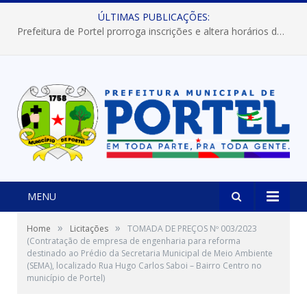
ÚLTIMAS PUBLICAÇÕES:
Prefeitura de Portel prorroga inscrições e altera horários dos concursos “Musa” e “Miss Mix Verão 2026”
MENU
»
»
Home
Licitações
TOMADA DE PREÇOS Nº 003/2023
(Contratação de empresa de engenharia para reforma
destinado ao Prédio da Secretaria Municipal de Meio Ambiente
(SEMA), localizado Rua Hugo Carlos Saboi – Bairro Centro no
município de Portel)