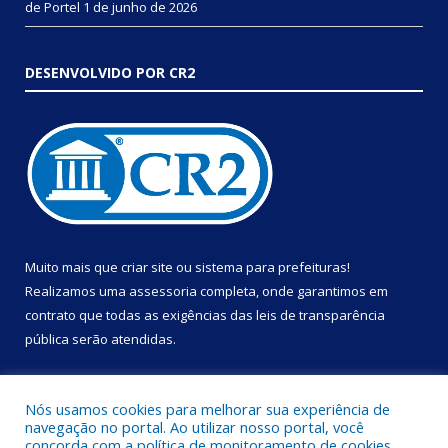
de Portel
1 de junho de 2026
DESENVOLVIDO POR CR2
Muito mais que
criar site
ou
sistema para prefeituras
!
Realizamos uma
assessoria
completa, onde garantimos em
contrato que todas as exigências das
leis de transparência
pública
serão atendidas.
Conheça o
PNTP
e o
Radar da Transparência Pública
Nós usamos cookies para melhorar sua experiência de
navegação no portal. Ao utilizar nosso portal, você
concorda com a política de monitoramento de cookies.