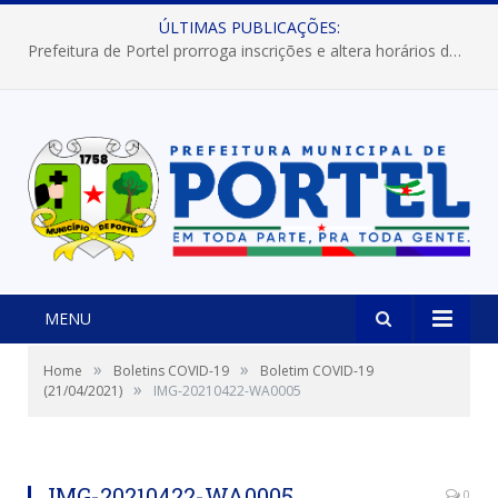
ÚLTIMAS PUBLICAÇÕES:
Prefeitura de Portel prorroga inscrições e altera horários dos concursos “Musa” e “Miss Mix Verão 2026”
MENU
»
»
Home
Boletins COVID-19
Boletim COVID-19
»
(21/04/2021)
IMG-20210422-WA0005
IMG-20210422-WA0005
0