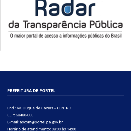
PREFEITURA DE PORTEL
End.: Av. Duque de Caxias – CENTRO
CEP: 68480-000
E-mail: ascom@portel.pa.gov.br
Horário de atendimento: 08:00 às 14:00