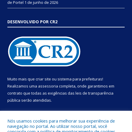
de Portel
1 de junho de 2026
DESENVOLVIDO POR CR2
Muito mais que
criar site
ou
sistema para prefeituras
!
Realizamos uma
assessoria
completa, onde garantimos em
contrato que todas as exigências das
leis de transparência
pública
serão atendidas.
Conheça o
PNTP
e o
Radar da Transparência Pública
Nós usamos cookies para melhorar sua experiência de
navegação no portal. Ao utilizar nosso portal, você
concorda com a política de monitoramento de cookies.