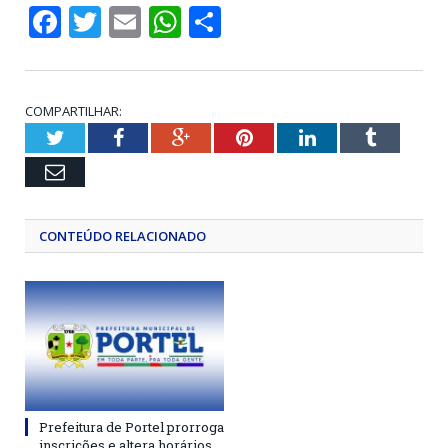
Facebook
Twitter
Email
WhatsApp
Share
COMPARTILHAR:
Twitter
Facebook
Google+
Pinterest
LinkedIn
Tumblr
Email
CONTEÚDO RELACIONADO
Prefeitura de Portel prorroga
inscrições e altera horários