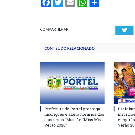
Facebook
Twitter
Email
WhatsApp
Share
COMPARTILHAR:
Twi
CONTEÚDO RELACIONADO
Prefeitura de Portel prorroga
Prefeitur
inscrições e altera horários dos
inscriçõ
concursos “Musa” e “Miss Mix
elegerão
Verão 2026”
Verão 20