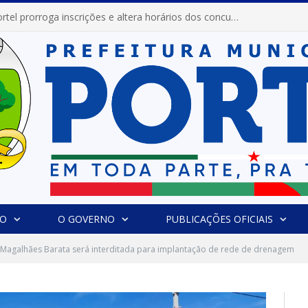
Prefeitura de Portel prorroga inscrições e altera horários dos concursos “Musa” e “Miss Mix Verão 2026”
IO
O GOVERNO
PUBLICAÇÕES OFICIAIS
Magalhães Barata será interditada para implantação de rede de drenagem