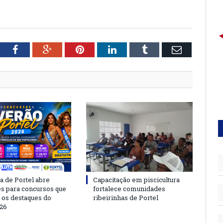
tter
Facebook
Google+
Pinterest
LinkedIn
Tumblr
Email
a de Portel abre
Capacitação em piscicultura
es para concursos que
fortalece comunidades
 os destaques do
ribeirinhas de Portel
26