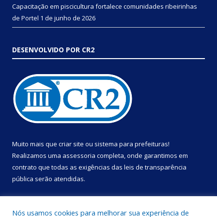
Capacitação em piscicultura fortalece comunidades ribeirinhas
de Portel
1 de junho de 2026
DESENVOLVIDO POR CR2
Muito mais que
criar site
ou
sistema para prefeituras
!
Realizamos uma
assessoria
completa, onde garantimos em
contrato que todas as exigências das
leis de transparência
pública
serão atendidas.
Conheça o
PNTP
e o
Radar da Transparência Pública
Nós usamos cookies para melhorar sua experiência de