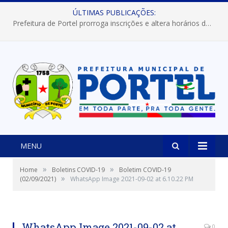
ÚLTIMAS PUBLICAÇÕES:
Prefeitura de Portel prorroga inscrições e altera horários dos concursos “Musa” e “Miss Mix Verão 2026”
MENU
»
»
Home
Boletins COVID-19
Boletim COVID-19
»
(02/09/2021)
WhatsApp Image 2021-09-02 at 6.10.22 PM
WhatsApp Image 2021-09-02 at
0