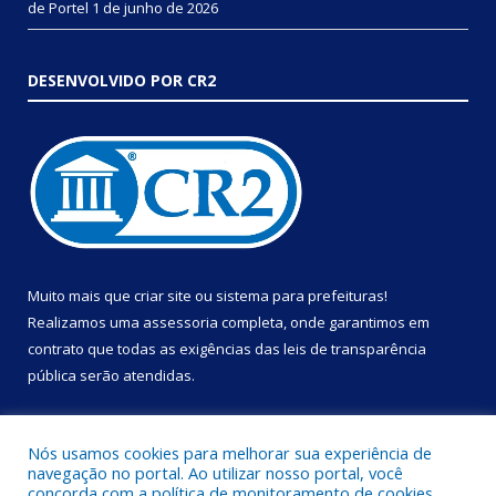
de Portel
1 de junho de 2026
DESENVOLVIDO POR CR2
Muito mais que
criar site
ou
sistema para prefeituras
!
Realizamos uma
assessoria
completa, onde garantimos em
contrato que todas as exigências das
leis de transparência
pública
serão atendidas.
Conheça o
PNTP
e o
Radar da Transparência Pública
Nós usamos cookies para melhorar sua experiência de
navegação no portal. Ao utilizar nosso portal, você
concorda com a política de monitoramento de cookies.