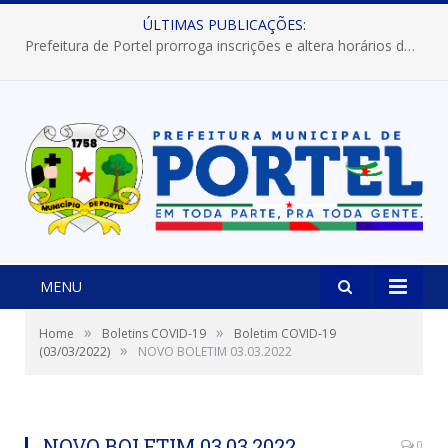
ÚLTIMAS PUBLICAÇÕES:
Prefeitura de Portel prorroga inscrições e altera horários dos concursos “Musa” e “Miss Mix Verão 2026”
MENU
»
»
Home
Boletins COVID-19
Boletim COVID-19
»
(03/03/2022)
NOVO BOLETIM 03.03.2022
NOVO BOLETIM 03.03.2022
0