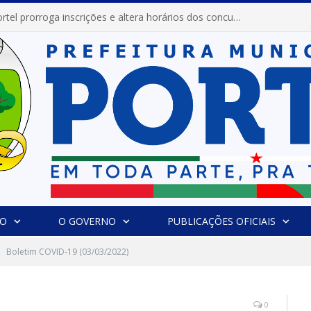
Prefeitura de Portel prorroga inscrições e altera horários dos concursos “Musa” e “Miss Mix Verão 2026”
IO
O GOVERNO
PUBLICAÇÕES OFICIAIS
Boletim COVID-19 (03/03/2022)
0