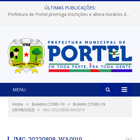
ÚLTIMAS PUBLICAÇÕES:
Prefeitura de Portel prorroga inscrições e altera horários dos concursos “Musa” e “Miss Mix Verão 2026”
MENU
»
»
Home
Boletins COVID-19
Boletim COVID-19
»
(05/08/2022)
IMG-20220808-WA0019
IMG-20220808-WA0019
0