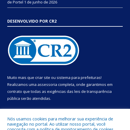
de Portel
1 de junho de 2026
DESENVOLVIDO POR CR2
Muito mais que
criar site
ou
sistema para prefeituras
!
Realizamos uma
assessoria
completa, onde garantimos em
contrato que todas as exigências das
leis de transparência
pública
serão atendidas.
Conheça o
PNTP
e o
Radar da Transparência Pública
Nós usamos cookies para melhorar sua experiência de
navegação no portal. Ao utilizar nosso portal, você
concorda com a política de monitoramento de cookies.