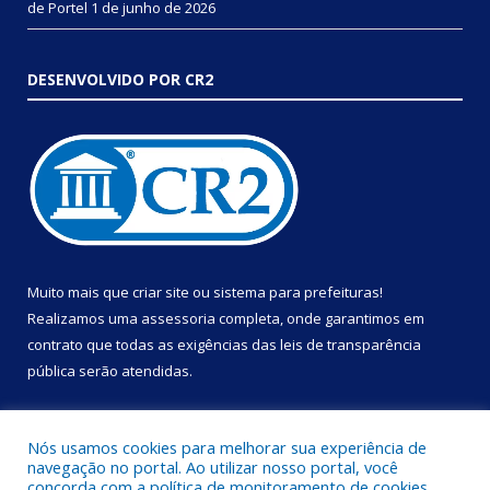
de Portel
1 de junho de 2026
DESENVOLVIDO POR CR2
Muito mais que
criar site
ou
sistema para prefeituras
!
Realizamos uma
assessoria
completa, onde garantimos em
contrato que todas as exigências das
leis de transparência
pública
serão atendidas.
Conheça o
PNTP
e o
Radar da Transparência Pública
Nós usamos cookies para melhorar sua experiência de
navegação no portal. Ao utilizar nosso portal, você
concorda com a política de monitoramento de cookies.