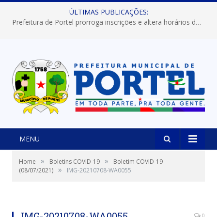
ÚLTIMAS PUBLICAÇÕES:
Prefeitura de Portel prorroga inscrições e altera horários dos concursos “Musa” e “Miss Mix Verão 2026”
MENU
»
»
Home
Boletins COVID-19
Boletim COVID-19
»
(08/07/2021)
IMG-20210708-WA0055
IMG-20210708-WA0055
0